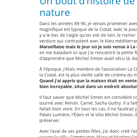
Un bout d’histoire de
nature
Dans les années 89-90, je venais promener avec 
magnifique est typique de la Ciotat, avec le pou
y a le bec de l'aigle qu'on voit de loin, le roch
verdure qui contrastent avec le bleu méditerr
Marseillaise mais le jour où je suis venue à La 
en me baladant ici que j'ai rencontré la petite 
d’apprendre que Michel Simon avait vécu là, da
À l'époque, j'étais membre de l’association La 
la Ciotat, est la plus vieille salle de cinéma du 
Quand j'ai appris que la maison était en vente, 
bien incroyable, situé dans un endroit absolu
Il faut savoir que Michel Simon est considéré c
tourné avec Renoir, Carné, Sacha Guitry. Il a fai
fallait bien vivre. En tous les cas, il ne faudrai
Palais Lumière, l'Éden et la villa Michel Simon,
préserver.
Avec l’aval de ses petites filles, j’ai donc créé
sauver la villa. Comme moi, Maya et Martine Si