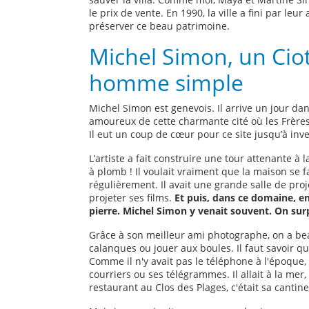
le prix de vente. En 1990, la ville a fini par l
préserver ce beau patrimoine.
Michel Simon, un Cio
homme simple
Michel Simon est genevois. Il arrive un jour dans
amoureux de cette charmante cité où les Frère
Il eut un coup de cœur pour ce site jusqu’à inv
L’artiste a fait construire une tour attenante à l
à plomb ! Il voulait vraiment que la maison se f
régulièrement. Il avait une grande salle de proje
projeter ses films.
Et puis, dans ce domaine, en
pierre. Michel Simon y venait souvent. On su
Grâce à son meilleur ami photographe, on a bea
calanques ou jouer aux boules. Il faut savoir q
Comme il n'y avait pas le téléphone à l'époque, i
courriers ou ses télégrammes. Il allait à la mer
restaurant au Clos des Plages, c'était sa cantin