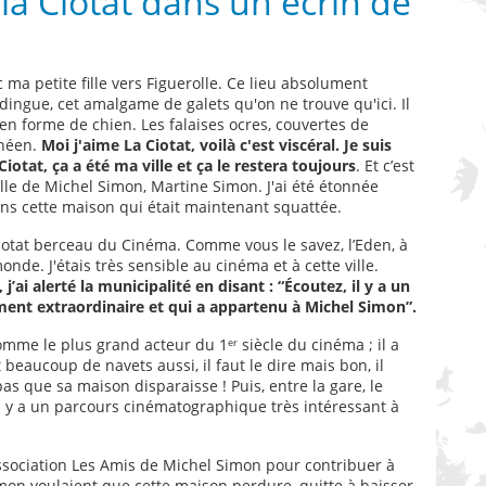
 la Ciotat dans un écrin de
ma petite fille vers Figuerolle. Ce lieu absolument
dingue, cet amalgame de galets qu'on ne trouve qu'ici. Il
er en forme de chien. Les falaises ocres, couvertes de
anéen.
Moi j'aime La Ciotat, voilà c'est viscéral. Je suis
Ciotat, ça a été ma ville et ça le restera toujours
. Et c’est
fille de Michel Simon, Martine Simon. J'ai été étonnée
ns cette maison qui était maintenant squattée.
Ciotat berceau du Cinéma. Comme vous le savez, l’Eden, à
monde. J'étais très sensible au cinéma et à cette ville.
j’ai alerté la municipalité en disant : “Écoutez, il y a un
ment extraordinaire et qui a appartenu à Michel Simon”.
omme le plus grand acteur du 1ᵉʳ siècle du cinéma ; il a
t beaucoup de navets aussi, il faut le dire mais bon, il
t pas que sa maison disparaisse ! Puis, entre la gare, le
 il y a un parcours cinématographique très intéressant à
 l'association Les Amis de Michel Simon pour contribuer à
mon voulaient que cette maison perdure, quitte à baisser