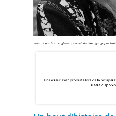
Portrait par Éric Lenglemetz, r
ecueil du témoignage par Noël