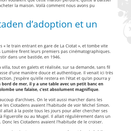
eur acheter la maison. Voilà comment nous avons pu
taden d’adoption et un
 « le train entrant en gare de La Ciotat », et tombe vite
s Lumière firent leurs premiers pas cinématographiques.
estir dans une bastide, en 1946.
a villa, tout en galets et réalisée, sur sa demande, sans fil
asse d'une manière douce et authentique. Il venait ici très
ction. J'espère qu’elle restera en l'état et qu’on pourra y
 bord de mer, il y a une table avec un petit banc en
rplombe une falaise, c’est absolument magnifique
.
ucoup d’archives. On le voit aussi marcher dans les
ue les Ciotadens avaient l'habitude de voir Michel Simon.
l allait à la poste tous les jours pour aller chercher ses
, à Figuerolle ou au Mugel. Il allait régulièrement dans un
e. Donc les Ciotadens avaient l'habitude de le croiser.