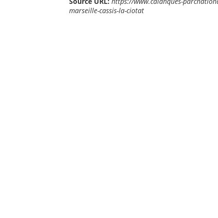
Source URL:
https://www.calanques-parcnational
marseille-cassis-la-ciotat