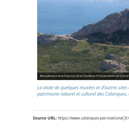
Marseilleveyre et le Frioul vus de la Côte Bleue © Conservatoire du Littoral
La visite de quelques musées et d’autres sites
patrimoine naturel et culturel des Calanques, e
Source URL:
https://www.calanques-parcnational.fr