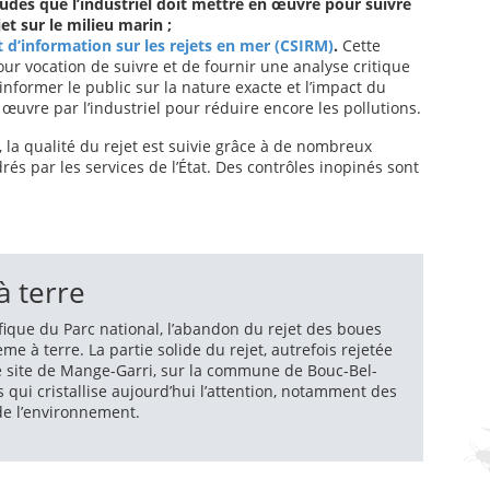
des que l’industriel doit mettre en œuvre pour suivre
t sur le milieu marin ;
t d’information sur les rejets en mer (CSIRM)
.
Cette
our vocation de suivre et de fournir une analyse critique
’informer le public sur la nature exacte et l’impact du
œuvre par l’industriel pour réduire encore les pollutions.
 la qualité du rejet est suivie grâce à de nombreux
rés par les services de l’État. Des contrôles inopinés sont
à terre
ifique du Parc national, l’abandon du rejet des boues
e à terre. La partie solide du rejet, autrefois rejetée
le site de Mange-Garri, sur la commune de Bouc-Bel-
s qui cristallise aujourd’hui l’attention, notamment des
de l’environnement.