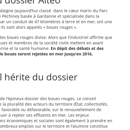
idaigne (aujourd’hui classé dans le cœur marin du Parc
ine Péchiney basée à Gardanne et spécialisée dans la
ar un conduit de 47 kilomètres à terre et en mer, ont une
: ils sont alors appelés « boues rouges ».
des boues rouges divise. Alors que l’industriel affirme que
iques et membres de la société civile mettent en avant
arine et la santé humaine.
En dépit des débats et des
de boues seront rejetées en mer jusqu’en 2016.
l hérite du dossier
 de l’épineux dossier des boues rouges. Le conseil
a pluralité des acteurs du territoire (État, collectivités,
s, favorable ou défavorable, sur le renouvellement de
inuer à rejeter ses effluents en mer. Les enjeux
ions économiques et sociales sont également à prendre en
mbreux emplois sur le territoire et l’alumine constitue