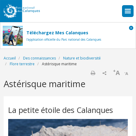
Aller au contenu principal
Téléchargez Mes Calanques
l'application officielle du Parc national des Calanques
Fil d'Ariane
Accueil
Des connaissances
Nature et biodiversité
Flore terrestre
Astérisque maritime
+
A
-
A
Imprimer
Astérisque maritime
La petite étoile des Calanques