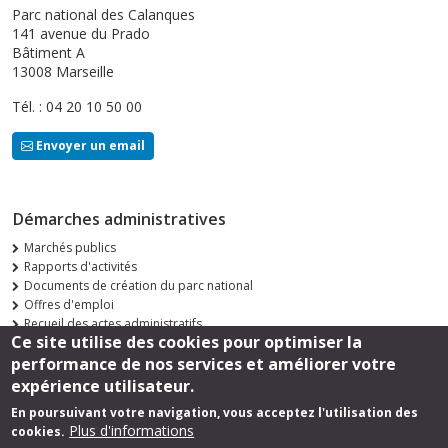
Parc national des Calanques
141 avenue du Prado
Bâtiment A
13008 Marseille
Tél. : 04 20 10 50 00
Envoyer un email
Démarches administratives
Marchés publics
Rapports d'activités
Documents de création du parc national
Offres d'emploi
Recueil des actes administratifs
Ce site utilise des cookies pour optimiser la
Consultations publiques
performance de nos services et améliorer votre
Suivez-nous
expérience utilisateur.
En poursuivant votre navigation, vous acceptez l'utilisation des
Plus d'informations
cookies.
Footer
Mentions légales