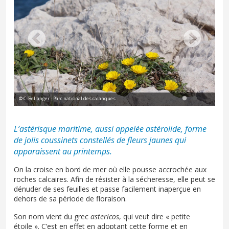
© C. Bellanger - Parc national des calanques
© M
L’astérisque maritime, aussi appelée astérolide, forme
de jolis coussinets constellés de fleurs jaunes qui
apparaissent au printemps.
On la croise en bord de mer où elle pousse accrochée aux
roches calcaires. Afin de résister à la sécheresse, elle peut se
dénuder de ses feuilles et passe facilement inaperçue en
dehors de sa période de floraison.
Son nom vient du grec
astericos
, qui veut dire « petite
étoile ». C’est en effet en adoptant cette forme et en