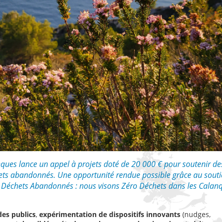
anques lance un appel à projets doté de 20 000 € pour soutenir de
échets abandonnés. Une opportunité rendue possible grâce au sout
es Déchets Abandonnés : nous visons Zéro Déchets dans les Calan
des publics
,
expérimentation de dispositifs innovants
(nudges,