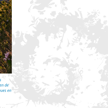
s
ien de
ques en