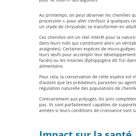
Au printemps, on peut observer les chenilles qui
procession », pour aller s’enfouir à quelques ce
un stade de chrysalide, se transformer en adul
Ces chenilles ont un réel intérêt pour la nat
dans leurs nids qui constituent alors un vérit
araignées). Certaines espèces de micro-guêpes
leurs œufs pour accomplir leur développement
faciès) ou les insectes (Ėphippigère dit Tizi da
alimentaire.
Pour cela, la conservation de cette espèce est 
d’autant que les prédateurs, parasites ou agen
régulation naturelle des populations de chenill
Contrairement aux préjugés, les pins complète
pas. Ils sont parfaitement capables de support
années si leurs conditions de croissance sont sa
Impact sur la santé