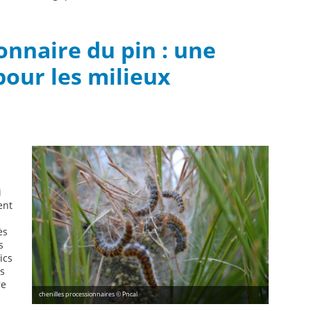
onnaire du pin : une
our les milieux
i
ent
ès
s
ics
rs
re
chenilles processionnaires © Pncal