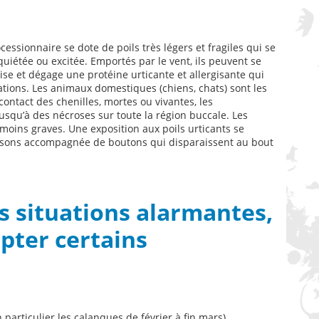
essionnaire se dote de poils très légers et fragiles qui se
quiétée ou excitée. Emportés par le vent, ils peuvent se
rise et dégage une protéine urticante et allergisante qui
ations. Les animaux domestiques (chiens, chats) sont les
ontact des chenilles, mortes ou vivantes, les
usqu’à des nécroses sur toute la région buccale. Les
ins graves. Une exposition aux poils urticants se
isons accompagnée de boutons qui disparaissent au bout
s situations alarmantes,
opter certains
 particulier les calanques de février à fin mars).