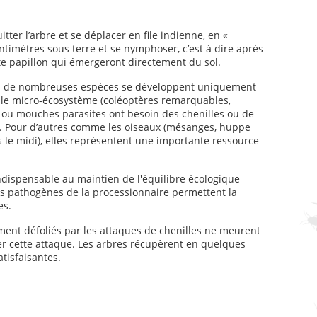
tter l’arbre et se déplacer en file indienne, en «
ntimètres sous terre et se nymphoser, c’est à dire après
te papillon qui émergeront directement du sol.
ure: de nombreuses espèces se développent uniquement
able micro-écosystème (coléoptères remarquables,
 ou mouches parasites ont besoin des chenilles ou de
. Pour d’autres comme les oiseaux (mésanges, huppe
ns le midi), elles représentent une importante ressource
indispensable au maintien de l'équilibre écologique
ts pathogènes de la processionnaire permettent la
es.
ment défoliés par les attaques de chenilles ne meurent
er cette attaque. Les arbres récupèrent en quelques
tisfaisantes.