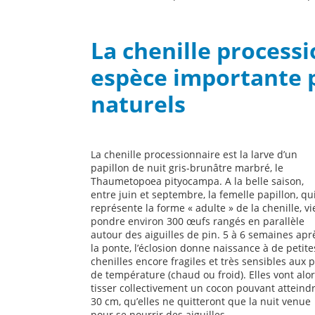
La chenille processi
espèce importante p
naturels
La chenille processionnaire est la larve d’un
papillon de nuit gris-brunâtre marbré, le
Thaumetopoea pityocampa. A la belle saison,
entre juin et septembre, la femelle papillon, qu
représente la forme « adulte » de la chenille, vi
pondre environ 300 œufs rangés en parallèle
autour des aiguilles de pin. 5 à 6 semaines apr
la ponte, l’éclosion donne naissance à de petite
chenilles encore fragiles et très sensibles aux p
de température (chaud ou froid). Elles vont alo
tisser collectivement un cocon pouvant atteind
30 cm, qu’elles ne quitteront que la nuit venue
pour se nourrir des aiguilles.